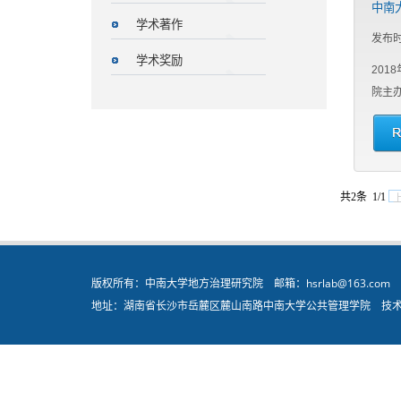
中南
学术著作
发布时
学术奖励
201
院主办
共2条
1/1
版权所有：中南大学地方治理研究院 邮箱：hsrlab@163.com 电话：
地址：湖南省长沙市岳麓区麓山南路中南大学公共管理学院 技